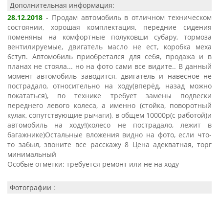
Дополнительная информация:
28.12.2018
- Продам автомобиль в отличном техническом
состоянии, хорошая комплектация, передние сидения
поменяны на комфортные полуковши субару, тормоза
вентилируемые, двигатель масло не ест, коробка меха
6ступ. Автомобиль приобретался для себя, продажа и в
планах не стояла... но на фото сами все видите.. В данный
момент автомобиль заводится, двигатель и навесное не
пострадало, относительно на ходу(вперёд, назад можно
покататься), по технике требует замены подвески
переднего левого колеса, а именно (стойка, поворотный
кулак, сопутствующие рычаги), в общем 10000р(с работой)и
автомобиль на ходу!(колесо не пострадало, лежит в
багажнике)Остальные вложения видно на фото, если что-
то забыл, звоните все расскажу 8 Цена адекватная, торг
минимальный
Особые отметки:
требуется ремонт или не на ходу
Фотографии :